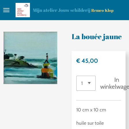
Ga
Mijn atelier Jouw schilderij
Remco Klop
direct
naar
de
La bouée jaune
hoofdinhoud
€ 45,00
In
winkelwag
10 cm x 10 cm
huile sur toile