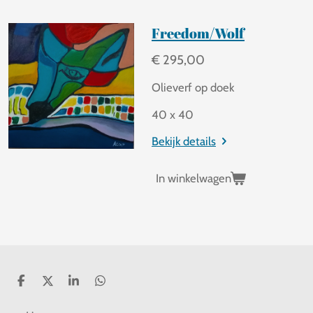
Freedom/Wolf
€ 295,00
Olieverf op doek
40 x 40
Bekijk details
In winkelwagen
D
D
S
D
e
e
h
e
l
e
a
l