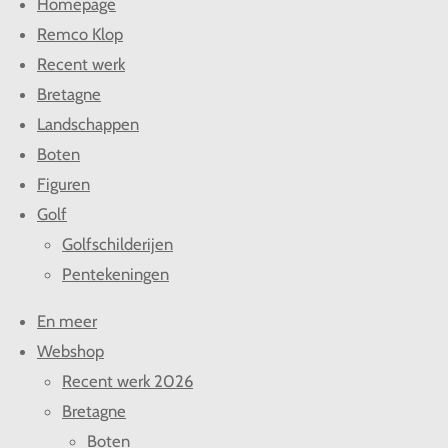
Homepage
e
l
r
e
n
e
n
Remco Klop
Recent werk
Bretagne
Landschappen
Boten
Figuren
Golf
Golfschilderijen
Pentekeningen
En meer
Webshop
Recent werk 2026
Bretagne
Boten