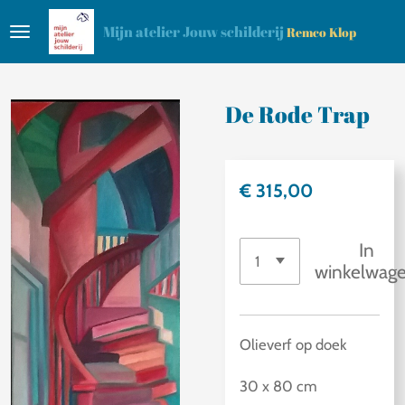
Ga
Mijn atelier Jouw schilderij
Remco Klop
direct
naar
de
De Rode Trap
hoofdinhoud
€ 315,00
In
winkelwag
Olieverf op doek
30 x 80 cm