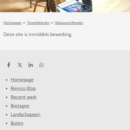
Homepage
»
Toneelteksten
»
Volwassentheater
Deze site is inmiddels bewerking.
D
D
S
D
e
e
h
e
l
e
a
l
Homepage
e
l
r
e
n
e
n
Remco Klop
Recent werk
Bretagne
Landschappen
Boten