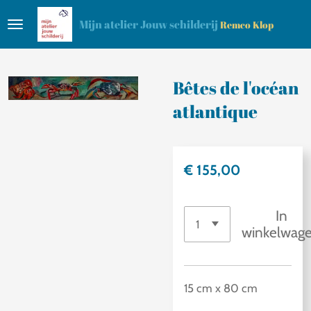
Ga
Mijn atelier Jouw schilderij
Remco Klop
direct
naar
de
Bêtes de l'océan
hoofdinhoud
atlantique
€ 155,00
In
winkelwag
15 cm x 80 cm