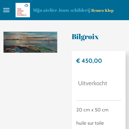
Ga
Mijn atelier Jouw schilderij
Remco Klop
direct
naar
de
Bilgroix
hoofdinhoud
€ 450,00
Uitverkocht
20 cm x 50 cm
huile sur toile