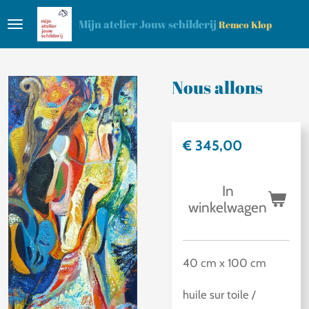
Ga
Mijn atelier Jouw schilderij
Remco Klop
direct
naar
de
Nous allons
hoofdinhoud
€ 345,00
In
winkelwagen
40 cm x 100 cm
huile sur toile /