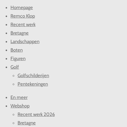
l
e
a
l
Homepage
e
l
r
e
n
e
n
Remco Klop
Recent werk
Bretagne
Landschappen
Boten
Figuren
Golf
Golfschilderijen
Pentekeningen
En meer
Webshop
Recent werk 2026
Bretagne