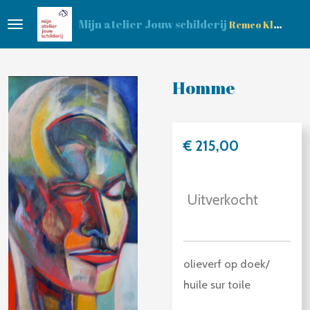
Ga
Mijn atelier Jouw schilderij
Remco Klop
direct
naar
de
Homme
hoofdinhoud
€ 215,00
Uitverkocht
olieverf op doek/
huile sur toile