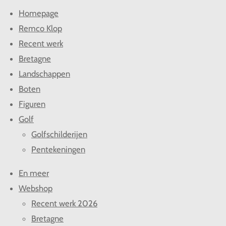
l
e
a
l
Homepage
e
l
r
e
n
e
n
Remco Klop
Recent werk
Bretagne
Landschappen
Boten
Figuren
Golf
Golfschilderijen
Pentekeningen
En meer
Webshop
Recent werk 2026
Bretagne