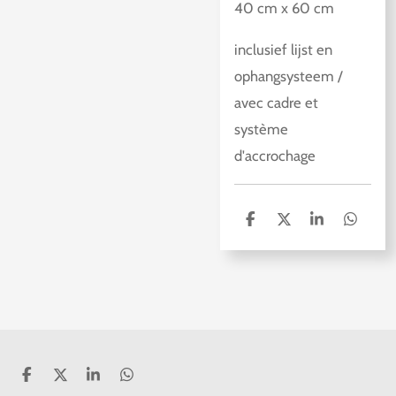
40 cm x 60 cm
inclusief lijst en
ophangsysteem /
avec cadre et
système
d'accrochage
D
D
S
D
e
e
h
e
l
e
a
l
e
l
r
e
n
e
n
D
D
S
D
e
e
h
e