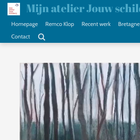
Mijn atelier Jouw schi
Ga
direct
Homepage
Remco Klop
Recent werk
Bretagne
naar
Contact
de
hoofdinhoud