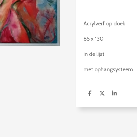
Acrylverf op doek
85 x 130
in de lijst
met ophangsysteem
D
D
S
e
e
h
l
e
a
e
l
r
n
e