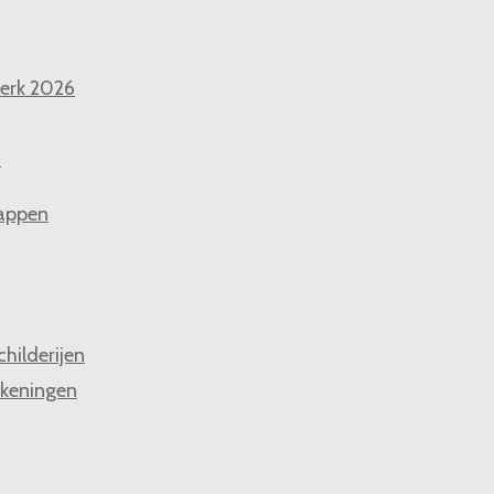
erk 2026
n
appen
childerijen
keningen