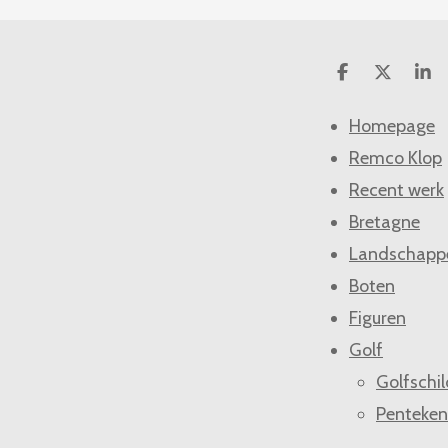
D
D
S
e
e
h
l
e
a
Homepage
e
l
r
n
e
Remco Klop
Recent werk
Bretagne
Landschapp
Boten
Figuren
Golf
Golfschil
Penteken