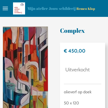
Ga
Mijn atelier Jouw schilderij
Remco Klop
direct
naar
de
Complex
hoofdinhoud
€ 450,00
Uitverkocht
olieverf op doek
50 x 120