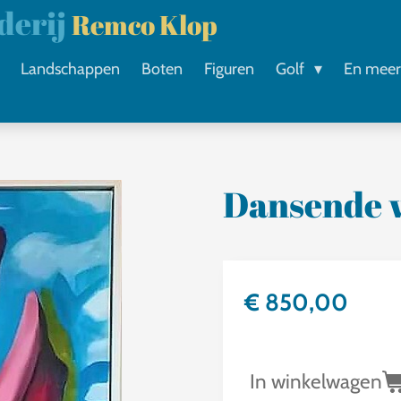
lderij
Remco Klop
Landschappen
Boten
Figuren
Golf
En mee
Dansende 
€ 850,00
In winkelwagen