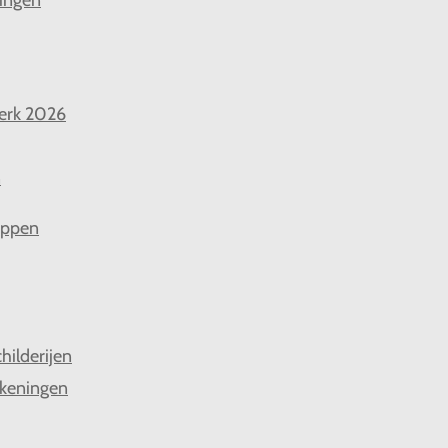
ingen
erk 2026
n
appen
hilderijen
keningen