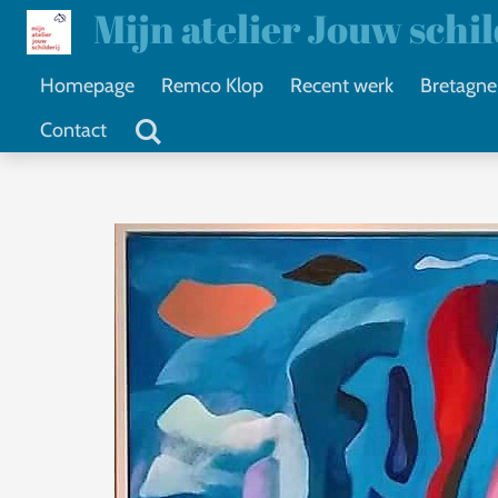
Mijn atelier Jouw schi
Ga
direct
Homepage
Remco Klop
Recent werk
Bretagne
naar
Contact
de
hoofdinhoud