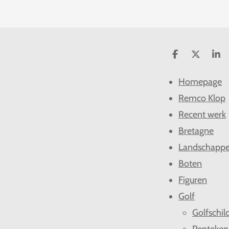
D
D
S
e
e
h
l
e
a
Homepage
e
l
r
n
e
Remco Klop
Recent werk
Bretagne
Landschapp
Boten
Figuren
Golf
Golfschil