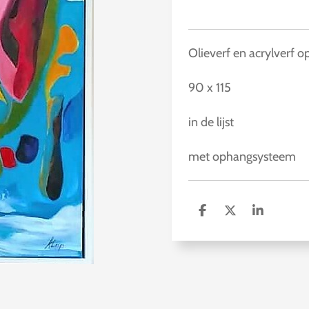
Olieverf en acrylverf o
90 x 115
in de lijst
met ophangsysteem
D
D
S
e
e
h
l
e
a
e
l
r
n
e