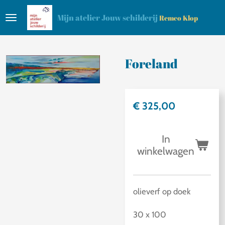
Ga
Mijn atelier Jouw schilderij
Remco Klop
direct
naar
de
Foreland
hoofdinhoud
€ 325,00
In
winkelwagen
olieverf op doek
30 x 100