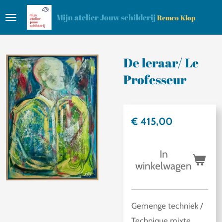
Ga
Mijn atelier Jouw schilderij
Remco Klop
direct
naar
de
De leraar/ Le
hoofdinhoud
Professeur
€ 415,00
In
winkelwagen
Gemenge techniek /
Technique mixte