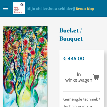
Ga
Mijn atelier Jouw schilderij
Remco Klop
direct
naar
de
Boeket /
hoofdinhoud
Bouquet
€ 445,00
In
winkelwagen
Gemengde techniek /
Technique mixte