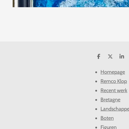
D
D
S
e
e
h
l
e
a
Homepage
e
l
r
n
e
Remco Klop
Recent werk
Bretagne
Landschapp
Boten
Figuren