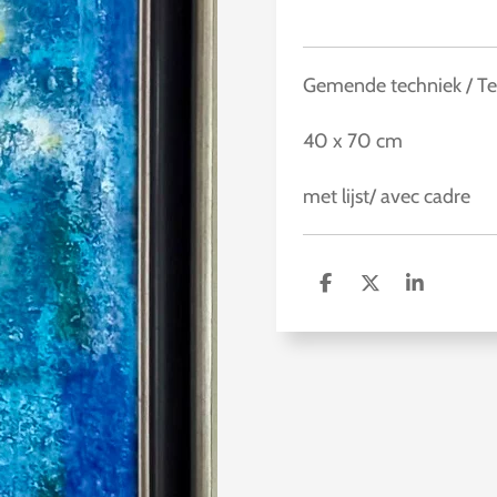
Gemende techniek / Te
40 x 70 cm
met lijst/ avec cadre
D
D
S
e
e
h
l
e
a
e
l
r
n
e