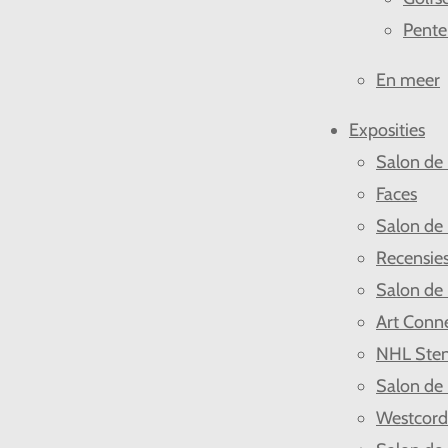
Pente
En meer
Exposities
Salon de
Faces
Salon de
Recensie
Salon de
Art Conn
NHL Ste
Salon de
Westcor