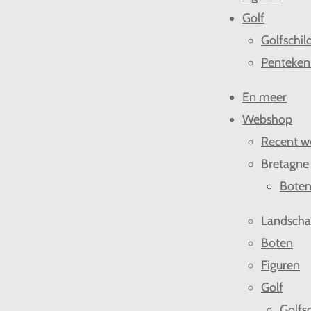
Golf
Golfschil
Penteken
En meer
Webshop
Recent w
Bretagne
Bote
Landsch
Boten
Figuren
Golf
Golfsc