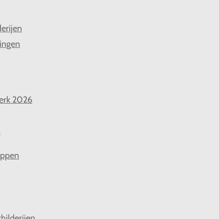
derijen
ingen
erk 2026
n
appen
hilderijen