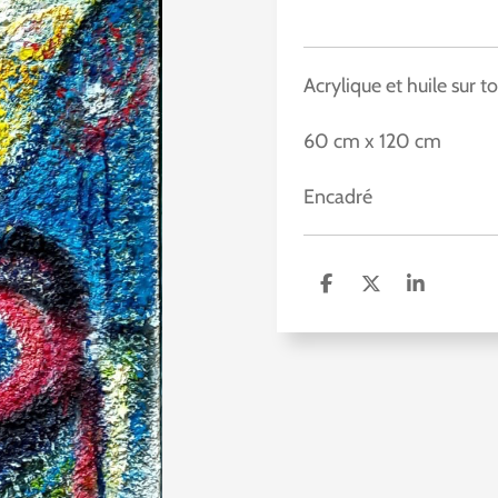
Acrylique et huile sur to
60 cm x 120 cm
Encadré
D
D
S
e
e
h
l
e
a
e
l
r
n
e