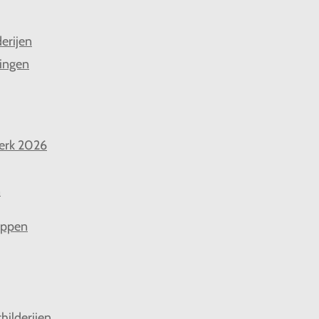
derijen
ingen
erk 2026
n
appen
hilderijen