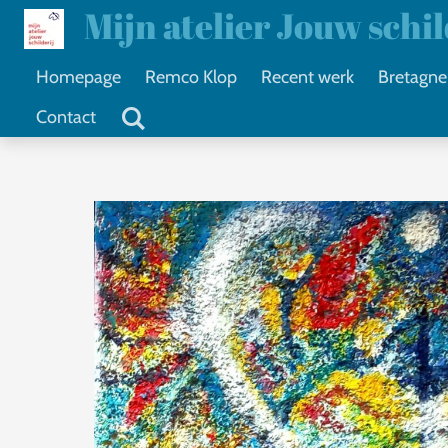
Mijn atelier Jouw schi
Ga
direct
Homepage
Remco Klop
Recent werk
Bretagne
naar
Contact
de
hoofdinhoud