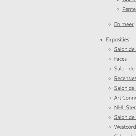
Pente
En meer
Exposities
Salon de
Faces
Salon de
Recensie
Salon de
Art Conn
NHL Ste
Salon de
Westcor