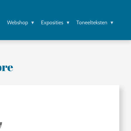
r
Webshop
Exposities
Toneelteksten
bre