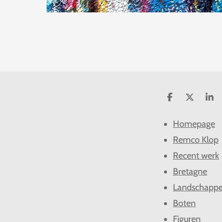
D
D
S
e
e
h
l
e
a
Homepage
e
l
r
n
e
Remco Klop
Recent werk
Bretagne
Landschapp
Boten
Figuren