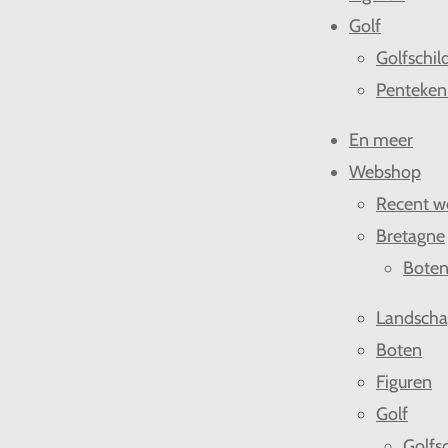
Golf
Golfschil
Penteken
En meer
Webshop
Recent w
Bretagne
Bote
Landsch
Boten
Figuren
Golf
Golfsc