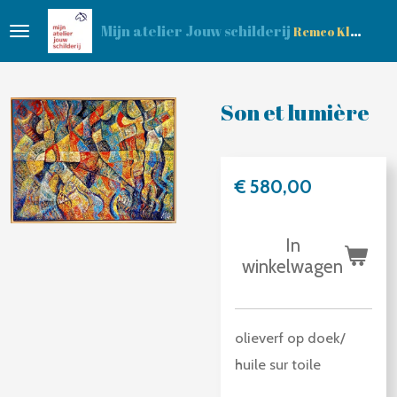
Ga
Mijn atelier Jouw schilderij
Remco Klop
direct
naar
de
Son et lumière
hoofdinhoud
€ 580,00
In
winkelwagen
olieverf op doek/
huile sur toile