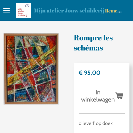
Ga
Mijn atelier Jouw schilderij
Remco Klop
direct
naar
de
Rompre les
hoofdinhoud
schémas
€ 95,00
In
winkelwagen
olieverf op doek