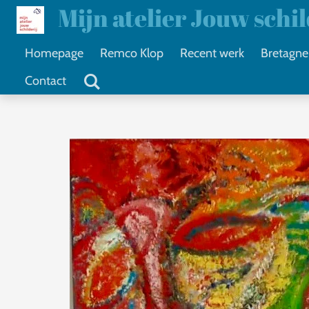
Mijn atelier Jouw schi
Ga
direct
Homepage
Remco Klop
Recent werk
Bretagne
naar
Contact
de
hoofdinhoud