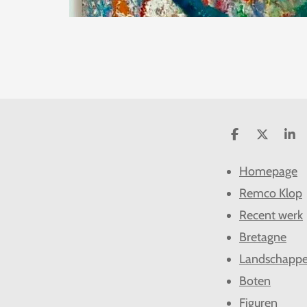
D
D
S
e
e
h
l
e
a
Homepage
e
l
r
n
e
Remco Klop
Recent werk
Bretagne
Landschapp
Boten
Figuren