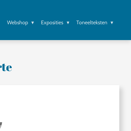
r
Webshop
Exposities
Toneelteksten
rte