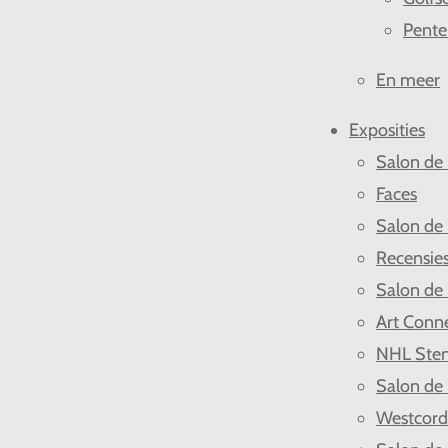
Pente
En meer
Exposities
Salon de
Faces
Salon de
Recensie
Salon de
Art Conn
NHL Ste
Salon de
Westcor