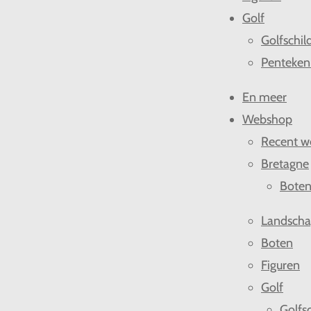
Golf
Golfschil
Penteken
En meer
Webshop
Recent w
Bretagne
Bote
Landsch
Boten
Figuren
Golf
Golfsc