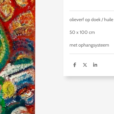
olieverf op doek / huile 
50 x 100 cm
met ophangsysteem
D
D
S
e
e
h
l
e
a
e
l
r
n
e