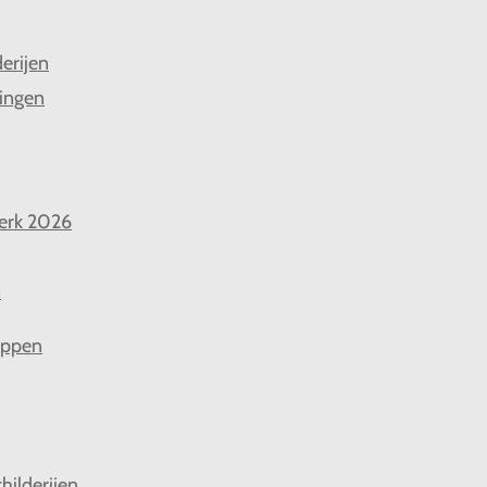
derijen
ingen
erk 2026
n
appen
hilderijen