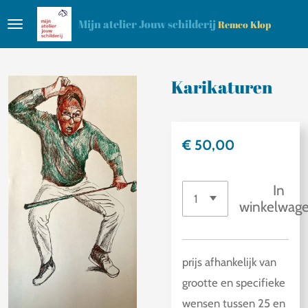
Ga
Mijn atelier Jouw schilderij
Remco Klop
direct
naar
de
Karikaturen
hoofdinhoud
€ 50,00
In
winkelwag
prijs afhankelijk van
grootte en specifieke
wensen tussen 25 en