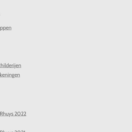
n
appen
hilderijen
keningen
 Rhuys 2022