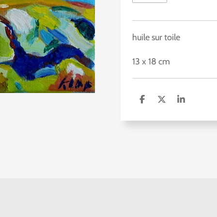
huile sur toile
13 x 18 cm
D
D
S
e
e
h
l
e
a
e
l
r
n
e