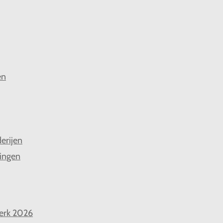
en
derijen
ingen
erk 2026