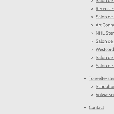
Salon de
Recensie
Salon de
Art Conn
NHL Ste
Salon de
Westcor
Salon de
Salon de
Toneeltekste
Schoolto
Volwasse
Contact