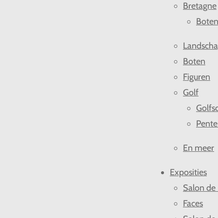
Bretagne
Bote
Landsch
Boten
Figuren
Golf
Golfsc
Pente
En meer
Exposities
Salon de
Faces