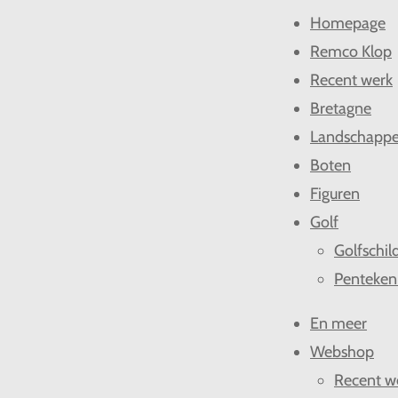
l
e
a
Homepage
e
l
r
n
e
Remco Klop
Recent werk
Bretagne
Landschapp
Boten
Figuren
Golf
Golfschil
Penteken
En meer
Webshop
Recent w