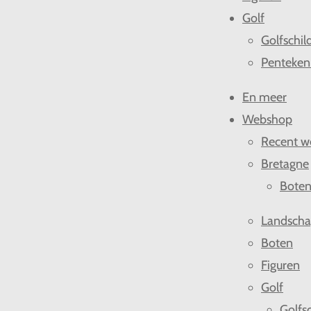
Golf
Golfschil
Penteken
En meer
Webshop
Recent w
Bretagne
Bote
Landsch
Boten
Figuren
Golf
Golfsc