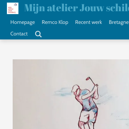
Mijn atelier Jouw schi
Ga
direct
Homepage
Remco Klop
Recent werk
Bretagne
naar
Contact
de
hoofdinhoud