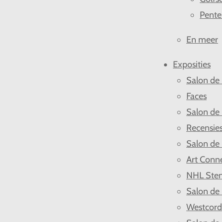
Pente
En meer
Exposities
Salon de
Faces
Salon de
Recensie
Salon de
Art Conn
NHL Ste
Salon de
Westcor