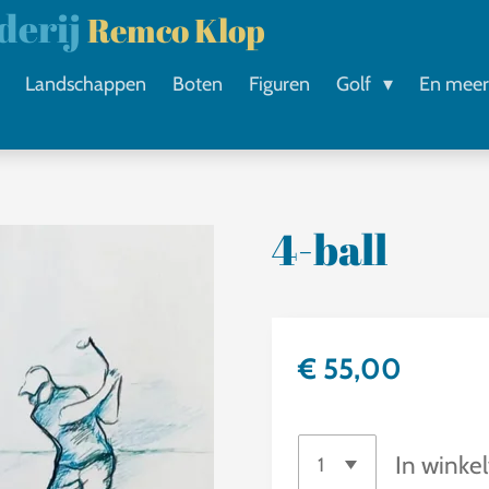
lderij
Remco Klop
Landschappen
Boten
Figuren
Golf
En mee
4-ball
€ 55,00
In winke