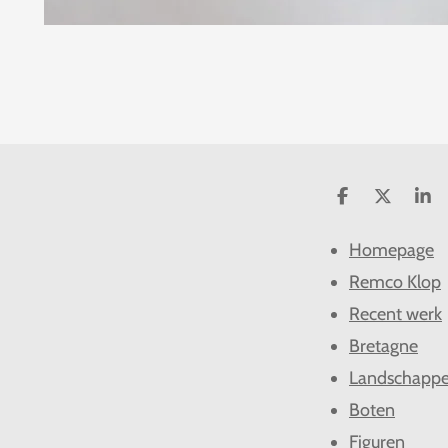
D
D
S
e
e
h
l
e
a
Homepage
e
l
r
n
e
Remco Klop
Recent werk
Bretagne
Landschapp
Boten
Figuren