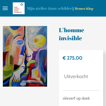
Ga
Mijn atelier Jouw schilderij
Remco Klop
direct
naar
de
L’homme
hoofdinhoud
invisible
€ 275,00
Uitverkocht
olieverf op doek