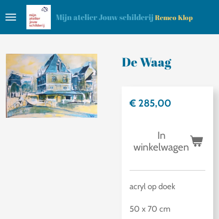
Ga
Mijn atelier Jouw schilderij
Remco Klop
direct
naar
de
De Waag
hoofdinhoud
€ 285,00
In
winkelwagen
acryl op doek
50 x 70 cm