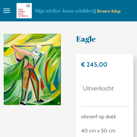
Ga
Mijn atelier Jouw schilderij
Remco Klop
direct
naar
de
Eagle
hoofdinhoud
€ 245,00
Uitverkocht
olieverf op doek
40 cm x 50 cm