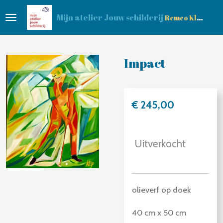
Ga
Mijn atelier Jouw schilderij
Remco Klop
direct
naar
de
Impact
hoofdinhoud
€ 245,00
Uitverkocht
olieverf op doek
40 cm x 50 cm