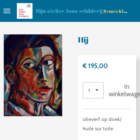
Ga
Mijn atelier Jouw schilderij
Remco Klop
direct
naar
de
Hij
hoofdinhoud
€ 195,00
In
winkelwag
olieverf op doek/
huile sur toile