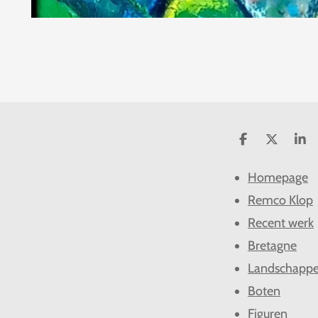
D
D
S
e
e
h
l
e
a
Homepage
e
l
r
n
e
Remco Klop
Recent werk
Bretagne
Landschapp
Boten
Figuren