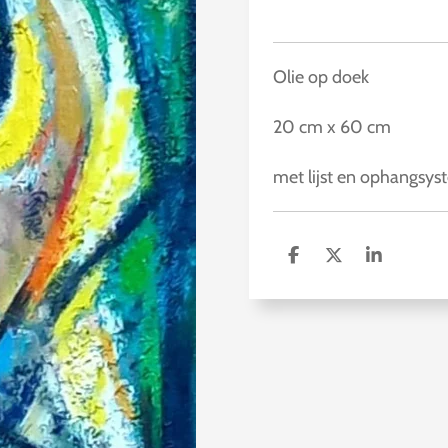
Olie op doek
20 cm x 60 cm
met lijst en ophangsy
D
D
S
e
e
h
l
e
a
e
l
r
n
e