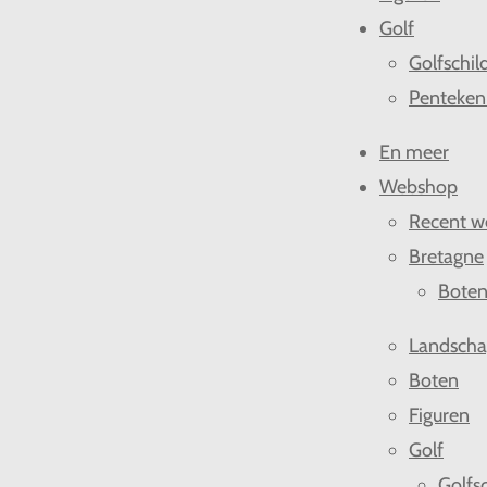
Golf
Golfschil
Penteken
En meer
Webshop
Recent w
Bretagne
Bote
Landsch
Boten
Figuren
Golf
Golfsc