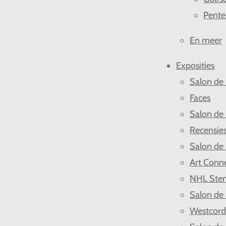
Pente
En meer
Exposities
Salon de
Faces
Salon de
Recensie
Salon de
Art Conn
NHL Ste
Salon de
Westcor