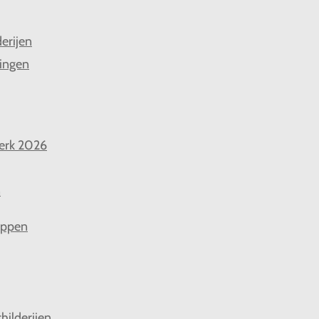
derijen
ingen
erk 2026
n
appen
hilderijen