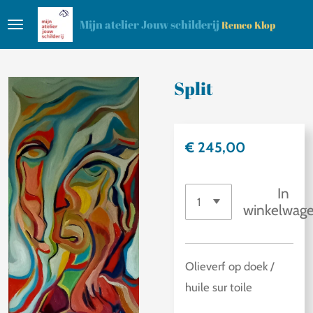
Ga
Mijn atelier Jouw schilderij
Remco Klop
direct
naar
de
Split
hoofdinhoud
€ 245,00
In
winkelwag
Olieverf op doek /
huile sur toile