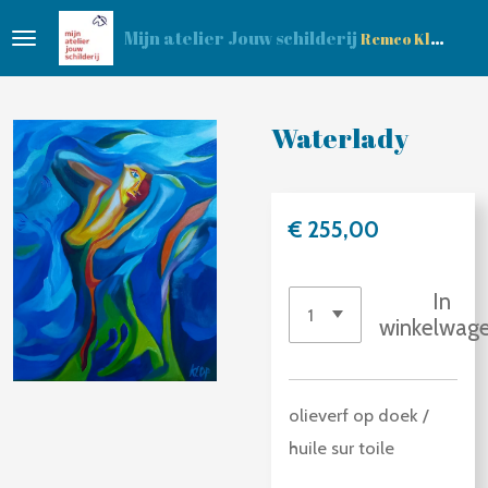
Ga
Mijn atelier Jouw schilderij
Remco Klop
direct
naar
de
Waterlady
hoofdinhoud
€ 255,00
In
winkelwag
olieverf op doek /
huile sur toile