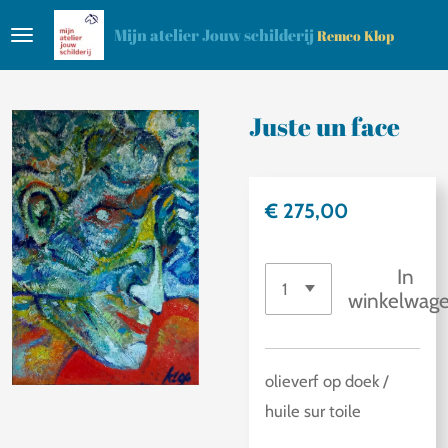
Ga
Mijn atelier Jouw schilderij
Remco Klop
direct
naar
de
Juste un face
hoofdinhoud
€ 275,00
In
winkelwag
olieverf op doek /
huile sur toile