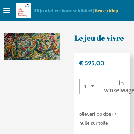
Ga
Mijn atelier Jouw schilderij
Remco Klop
direct
naar
de
Le jeu de vivre
hoofdinhoud
€ 595,00
In
winkelwag
olieverf op doek /
huile sur toile