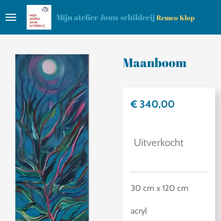
Ga
Mijn atelier Jouw schilderij
Remco Klop
direct
naar
de
Maanboom
hoofdinhoud
€ 340,00
Uitverkocht
30 cm x 120 cm
acryl