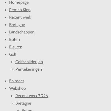
Homepage
e
l
r
e
n
e
n
Remco Klop
Recent werk
Bretagne
Landschappen
Boten
Figuren
Golf
Golfschilderijen
Pentekeningen
En meer
Webshop
Recent werk 2026
Bretagne
Boten