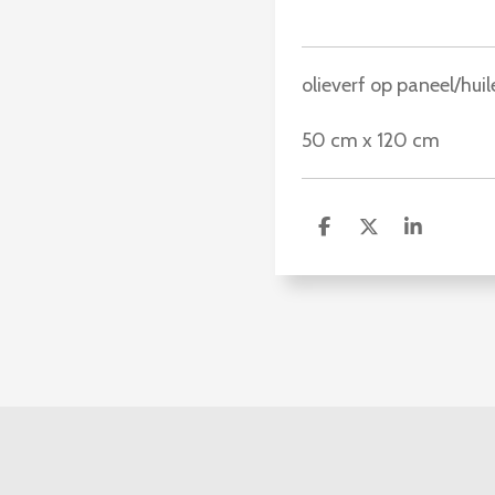
olieverf op paneel/hui
50 cm x 120 cm
D
D
S
e
e
h
l
e
a
e
l
r
n
e