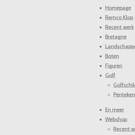
l
e
a
Homepage
e
l
r
n
e
Remco Klop
Recent werk
Bretagne
Landschapp
Boten
Figuren
Golf
Golfschil
Penteken
En meer
Webshop
Recent w