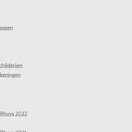
n
appen
childerijen
keningen
 Rhuys 2022