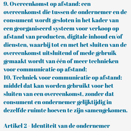
9. Overeenkomst op afstand: een
overeenkomst die tussen de ondernemer en de
consument wordt gesloten in het kader van
een georganiseerd systeem voor verkoop op
afstand van producten, digitale inhoud en/of
diensten, waarbij tot en met het sluiten van de
overeenkomst uitsluitend of mede gebruik
gemaakt wordt van één of meer technieken
voor communicatie op afstand;
10. Techniek voor communicatie op afstand:
middel dat kan worden gebruikt voor het
sluiten van een overeenkomst, zonder dat
consument en ondernemer gelijktijdig in
dezelfde ruimte hoeven te zijn samengekomen.
Artikel 2 - Identiteit van de ondernemer