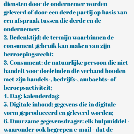
diensten door de ondernemer worden
geleverd of door een derde partij op basis van
een afspraak tussen die derde en de
ondernemer;
2. Bedenktijd: de termijn waarbinnen de
consument gebruik kan maken van zijn
herroepingsrecht;
3. Consument: de natuurlijke persoon die niet
handelt voor doeleinden die verband houden
met zijn handels-, bedrijfs-, ambachts- of
beroepsactiviteit;
4. Dag: kalenderdag;
5. Digitale inhoud: gegevens die in digitale
vorm geproduceerd en geleverd worden;
6. Duurzame gegevensdrager: elk hulpmiddel -
waaronder ook begrepen e-mail - dat de