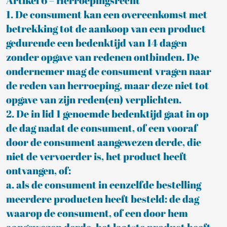
Artikel 6 – Herroepingsrecht
1. De consument kan een overeenkomst met
betrekking tot de aankoop van een product
gedurende een bedenktijd van 14 dagen
zonder opgave van redenen ontbinden. De
ondernemer mag de consument vragen naar
de reden van herroeping, maar deze niet tot
opgave van zijn reden(en) verplichten.
2. De in lid 1 genoemde bedenktijd gaat in op
de dag nadat de consument, of een vooraf
door de consument aangewezen derde, die
niet de vervoerder is, het product heeft
ontvangen, of:
a. als de consument in eenzelfde bestelling
meerdere producten heeft besteld: de dag
waarop de consument, of een door hem