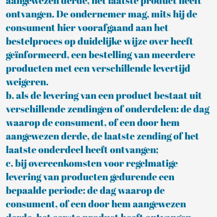
aangewezen derde, het laatste product heeft
ontvangen. De ondernemer mag, mits hij de
consument hier voorafgaand aan het
bestelproces op duidelijke wijze over heeft
geïnformeerd, een bestelling van meerdere
producten met een verschillende levertijd
weigeren.
b. als de levering van een product bestaat uit
verschillende zendingen of onderdelen: de dag
waarop de consument, of een door hem
aangewezen derde, de laatste zending of het
laatste onderdeel heeft ontvangen;
c. bij overeenkomsten voor regelmatige
levering van producten gedurende een
bepaalde periode: de dag waarop de
consument, of een door hem aangewezen