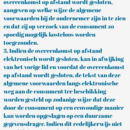
overeenkomst op afstand wordt gesloten,
aangeven op welke wijze de algemene
voorwaarden bij de ondernemer zijn in te zien
en dat zij op verzoek van de consument zo
spoedig mogelijk kosteloos worden
toegezonden.
3. Indien de overeenkomst op afstand
elektronisch wordt gesloten, kan in afwijking
van het vorige lid en voordat de overeenkomst
op afstand wordt gesloten, de tekst van deze
algemene voorwaarden langs elektronische
weg aan de consument ter beschikking
worden gesteld op zodanige wijze dat deze
door de consument op een eenvoudige manier
kan worden opgeslagen op een duurzame
gegevensdrager. Indien dit redelijkerwijs niet