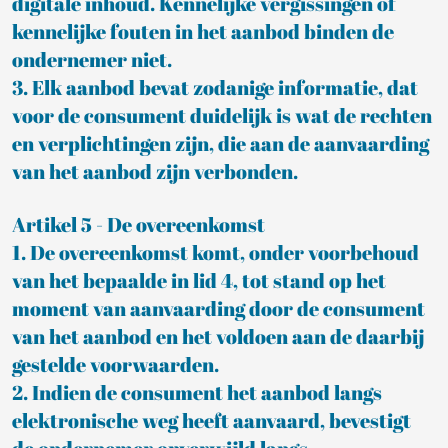
digitale inhoud. Kennelijke vergissingen of
kennelijke fouten in het aanbod binden de
ondernemer niet.
3. Elk aanbod bevat zodanige informatie, dat
voor de consument duidelijk is wat de rechten
en verplichtingen zijn, die aan de aanvaarding
van het aanbod zijn verbonden.
Artikel 5 - De overeenkomst
1. De overeenkomst komt, onder voorbehoud
van het bepaalde in lid 4, tot stand op het
moment van aanvaarding door de consument
van het aanbod en het voldoen aan de daarbij
gestelde voorwaarden.
2. Indien de consument het aanbod langs
elektronische weg heeft aanvaard, bevestigt