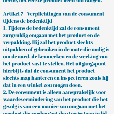
derde, het eerste product heeft ontvangen.
Artikel 7 - Verplichtingen van de consument
tijdens de bedenktijd
1. Tijdens de bedenktijd zal de consument
zorgvuldig omgaan met het product en de
verpakking. Hij zal het product slechts
uitpakken of gebruiken in de mate die nodig is
om de aard, de kenmerken en de werking van
het product vast te stellen. Het uitgangspunt
hierbij is dat de consument het product
slechts mag hanteren en inspecteren zoals hij
dat in een winkel zou mogen doen.
2. De consument is alleen aansprakelijk voor
waardevermindering van het product die het
gevolg is van een manier van omgaan met het
product die verder gaat dan toegestaan in lid