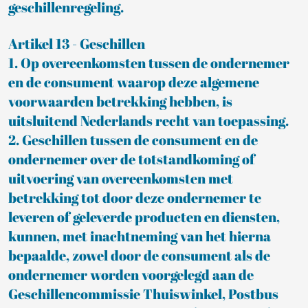
geschillenregeling.
Artikel 13 - Geschillen
1. Op overeenkomsten tussen de ondernemer
en de consument waarop deze algemene
voorwaarden betrekking hebben, is
uitsluitend Nederlands recht van toepassing.
2. Geschillen tussen de consument en de
ondernemer over de totstandkoming of
uitvoering van overeenkomsten met
betrekking tot door deze ondernemer te
leveren of geleverde producten en diensten,
kunnen, met inachtneming van het hierna
bepaalde, zowel door de consument als de
ondernemer worden voorgelegd aan de
Geschillencommissie Thuiswinkel, Postbus