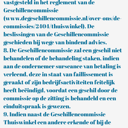
vastgesteld in het reglement van de
Geschillencommissie
(www.degeschillencommissie.nl/over-ons/de-
commissies/2404/thuiswinkel). De
beslissingen van de Geschillencommissie
geschieden bij wege van bindend advies.
8. De Geschillencommissie zal een geschil niet
behandelen of de behandeling staken, indien
aan de ondernemer surseance van betaling is
verleend, deze in staat van faillissement is
geraakt of zijn bedrijfsactiviteiten feitelijk
heeft beëindigd, voordat een geschil door de
commissie op de zitting is behandeld en een
einduitspraak is gewezen.
9. Indien naast de Geschillencommissie
Thuiswinkel een andere erkende of bij de