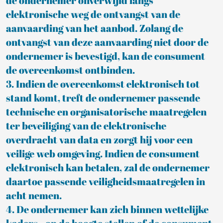
de ondernemer onverwijld langs
elektronische weg de ontvangst van de
aanvaarding van het aanbod. Zolang de
ontvangst van deze aanvaarding niet door de
ondernemer is bevestigd, kan de consument
de overeenkomst ontbinden.
3. Indien de overeenkomst elektronisch tot
stand komt, treft de ondernemer passende
technische en organisatorische maatregelen
ter beveiliging van de elektronische
overdracht van data en zorgt hij voor een
veilige web omgeving. Indien de consument
elektronisch kan betalen, zal de ondernemer
daartoe passende veiligheidsmaatregelen in
acht nemen.
4. De ondernemer kan zich binnen wettelijke