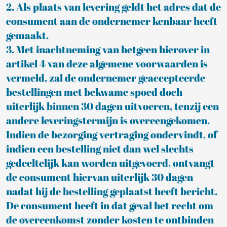
2. Als plaats van levering geldt het adres dat de
consument aan de ondernemer kenbaar heeft
gemaakt.
3. Met inachtneming van hetgeen hierover in
artikel 4 van deze algemene voorwaarden is
vermeld, zal de ondernemer geaccepteerde
bestellingen met bekwame spoed doch
uiterlijk binnen 30 dagen uitvoeren, tenzij een
andere leveringstermijn is overeengekomen.
Indien de bezorging vertraging ondervindt, of
indien een bestelling niet dan wel slechts
gedeeltelijk kan worden uitgevoerd, ontvangt
de consument hiervan uiterlijk 30 dagen
nadat hij de bestelling geplaatst heeft bericht.
De consument heeft in dat geval het recht om
de overeenkomst zonder kosten te ontbinden