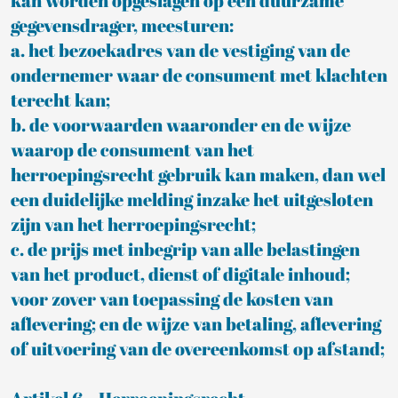
kan worden opgeslagen op een duurzame
gegevensdrager, meesturen:
a. het bezoekadres van de vestiging van de
ondernemer waar de consument met klachten
terecht kan;
b. de voorwaarden waaronder en de wijze
waarop de consument van het
herroepingsrecht gebruik kan maken, dan wel
een duidelijke melding inzake het uitgesloten
zijn van het herroepingsrecht;
c. de prijs met inbegrip van alle belastingen
van het product, dienst of digitale inhoud;
voor zover van toepassing de kosten van
aflevering; en de wijze van betaling, aflevering
of uitvoering van de overeenkomst op afstand;