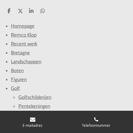
D
D
S
D
e
e
h
e
l
e
a
l
Homepage
e
l
r
e
n
e
n
Remco Klop
Recent werk
Bretagne
Landschappen
Boten
Figuren
Golf
Golfschilderijen
Pentekeningen
En meer
E-mailadres
Telefoonnummer
Webshop