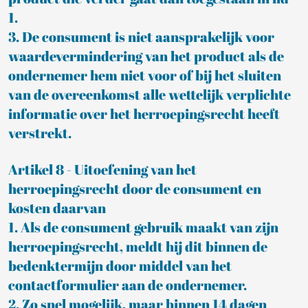
1.
3. De consument is niet aansprakelijk voor
waardevermindering van het product als de
ondernemer hem niet voor of bij het sluiten
van de overeenkomst alle wettelijk verplichte
informatie over het herroepingsrecht heeft
verstrekt.
Artikel 8 - Uitoefening van het
herroepingsrecht door de consument en
kosten daarvan
1. Als de consument gebruik maakt van zijn
herroepingsrecht, meldt hij dit binnen de
bedenktermijn door middel van het
contactformulier aan de ondernemer.
2. Zo snel mogelijk, maar binnen 14 dagen