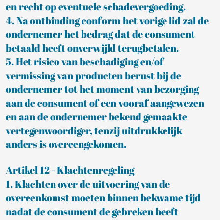
en recht op eventuele schadevergoeding.
4. Na ontbinding conform het vorige lid zal de
ondernemer het bedrag dat de consument
betaald heeft onverwijld terugbetalen.
5. Het risico van beschadiging en/of
vermissing van producten berust bij de
ondernemer tot het moment van bezorging
aan de consument of een vooraf aangewezen
en aan de ondernemer bekend gemaakte
vertegenwoordiger, tenzij uitdrukkelijk
anders is overeengekomen.
Artikel 12 - Klachtenregeling
1. Klachten over de uitvoering van de
overeenkomst moeten binnen bekwame tijd
nadat de consument de gebreken heeft