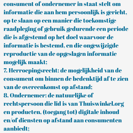
consument of ondernemer in staat stelt om
informatie die aan hem persoonlijk is gericht,
op te slaan op een manier die toekomstige
raadpleging of gebruik gedurende een periode
die is afgestemd op het doel waarvoor de
informatie is bestemd, en die ongewijzigde
reproductie van de opgeslagen informatie
mogelijk maakt;
7. Herroepingsrecht: de mogelijkheid van de
consument om binnen de bedenktijd af te zien
van de overeenkomst op afstand;
8. Ondernemer: de natuurlijke of
rechtspersoon die lid is van Thuiswinkel.org
en producten, (toegang tot) digitale inhoud
en/of diensten op afstand aan consumenten
aanbiedt;