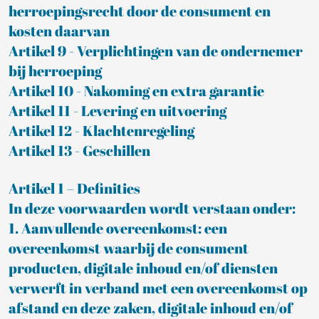
herroepingsrecht door de consument en
kosten daarvan
Artikel 9 - Verplichtingen van de ondernemer
bij herroeping
Artikel 10 - Nakoming en extra garantie
Artikel 11 - Levering en uitvoering
Artikel 12 - Klachtenregeling
Artikel 13 - Geschillen
Artikel 1 – Definities
In deze voorwaarden wordt verstaan onder:
1. Aanvullende overeenkomst: een
overeenkomst waarbij de consument
producten, digitale inhoud en/of diensten
verwerft in verband met een overeenkomst op
afstand en deze zaken, digitale inhoud en/of