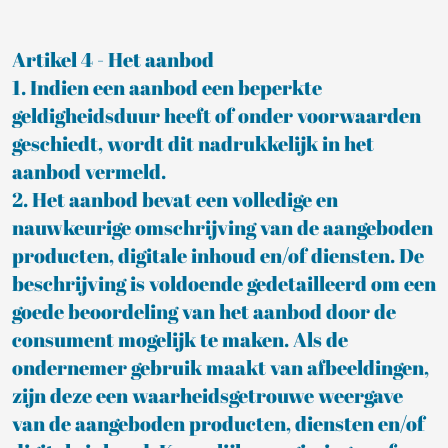
Artikel 4 - Het aanbod
1. Indien een aanbod een beperkte
geldigheidsduur heeft of onder voorwaarden
geschiedt, wordt dit nadrukkelijk in het
aanbod vermeld.
2. Het aanbod bevat een volledige en
nauwkeurige omschrijving van de aangeboden
producten, digitale inhoud en/of diensten. De
beschrijving is voldoende gedetailleerd om een
goede beoordeling van het aanbod door de
consument mogelijk te maken. Als de
ondernemer gebruik maakt van afbeeldingen,
zijn deze een waarheidsgetrouwe weergave
van de aangeboden producten, diensten en/of