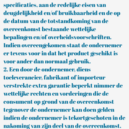
specificaties, aan de redelijke eisen van
deugdelijkheid en/of bruikbaarheid en de op
de datum van de totstandkoming van de
overeenkomst bestaande wettelijke
bepalingen en/of overheidsvoorschriften.
Indien overeengekomen staat de ondernemer
er tevens voor in dat het product geschikt is
voor ander dan normaal gebruik.
2. Een door de ondernemer, diens
toeleverancier, fabrikant of importeur
verstrekte extra garantie beperkt nimmer de
wettelijke rechten en vorderingen die de
consument op grond van de overeenkomst
tegenover de ondernemer kan doen gelden
indien de ondernemer is tekortgeschoten in de
nakoming van zijn deel van de overeenkomst.