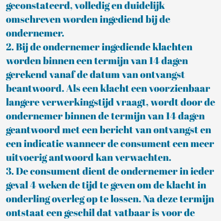
geconstateerd, volledig en duidelijk
omschreven worden ingediend bij de
ondernemer.
2. Bij de ondernemer ingediende klachten
worden binnen een termijn van 14 dagen
gerekend vanaf de datum van ontvangst
beantwoord. Als een klacht een voorzienbaar
langere verwerkingstijd vraagt, wordt door de
ondernemer binnen de termijn van 14 dagen
geantwoord met een bericht van ontvangst en
een indicatie wanneer de consument een meer
uitvoerig antwoord kan verwachten.
3. De consument dient de ondernemer in ieder
geval 4 weken de tijd te geven om de klacht in
onderling overleg op te lossen. Na deze termijn
ontstaat een geschil dat vatbaar is voor de