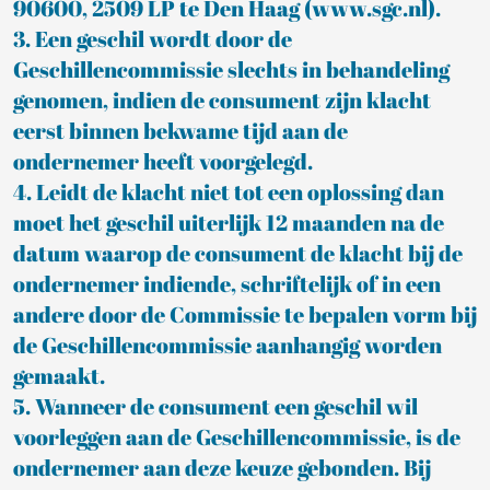
90600, 2509 LP te Den Haag (www.sgc.nl).
3. Een geschil wordt door de
Geschillencommissie slechts in behandeling
genomen, indien de consument zijn klacht
eerst binnen bekwame tijd aan de
ondernemer heeft voorgelegd.
4. Leidt de klacht niet tot een oplossing dan
moet het geschil uiterlijk 12 maanden na de
datum waarop de consument de klacht bij de
ondernemer indiende, schriftelijk of in een
andere door de Commissie te bepalen vorm bij
de Geschillencommissie aanhangig worden
gemaakt.
5. Wanneer de consument een geschil wil
voorleggen aan de Geschillencommissie, is de
ondernemer aan deze keuze gebonden. Bij