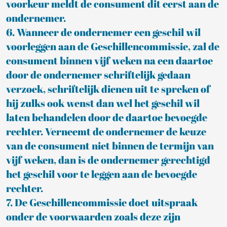
voorkeur meldt de consument dit eerst aan de
ondernemer.
6. Wanneer de ondernemer een geschil wil
voorleggen aan de Geschillencommissie, zal de
consument binnen vijf weken na een daartoe
door de ondernemer schriftelijk gedaan
verzoek, schriftelijk dienen uit te spreken of
hij zulks ook wenst dan wel het geschil wil
laten behandelen door de daartoe bevoegde
rechter. Verneemt de ondernemer de keuze
van de consument niet binnen de termijn van
vijf weken, dan is de ondernemer gerechtigd
het geschil voor te leggen aan de bevoegde
rechter.
7. De Geschillencommissie doet uitspraak
onder de voorwaarden zoals deze zijn