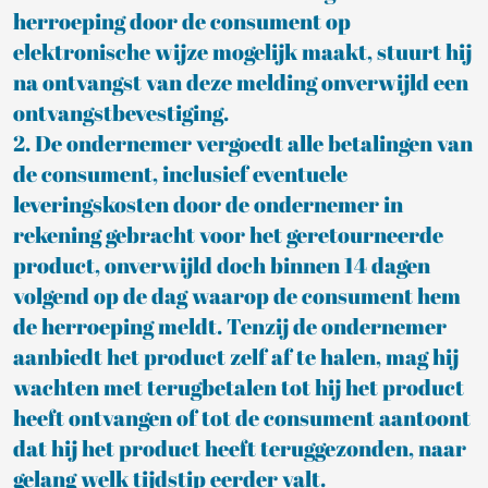
herroeping door de consument op
elektronische wijze mogelijk maakt, stuurt hij
na ontvangst van deze melding onverwijld een
ontvangstbevestiging.
2. De ondernemer vergoedt alle betalingen van
de consument, inclusief eventuele
leveringskosten door de ondernemer in
rekening gebracht voor het geretourneerde
product, onverwijld doch binnen 14 dagen
volgend op de dag waarop de consument hem
de herroeping meldt. Tenzij de ondernemer
aanbiedt het product zelf af te halen, mag hij
wachten met terugbetalen tot hij het product
heeft ontvangen of tot de consument aantoont
dat hij het product heeft teruggezonden, naar
gelang welk tijdstip eerder valt.