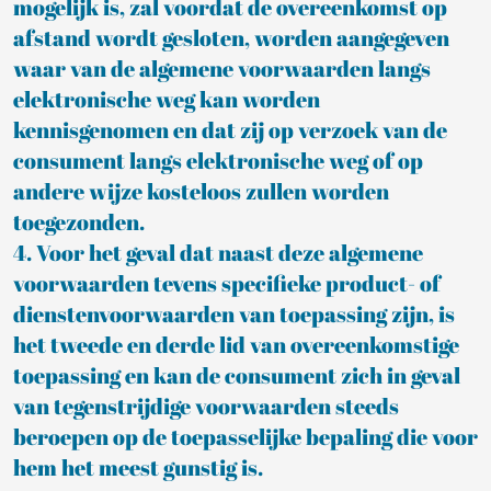
mogelijk is, zal voordat de overeenkomst op
afstand wordt gesloten, worden aangegeven
waar van de algemene voorwaarden langs
elektronische weg kan worden
kennisgenomen en dat zij op verzoek van de
consument langs elektronische weg of op
andere wijze kosteloos zullen worden
toegezonden.
4. Voor het geval dat naast deze algemene
voorwaarden tevens specifieke product- of
dienstenvoorwaarden van toepassing zijn, is
het tweede en derde lid van overeenkomstige
toepassing en kan de consument zich in geval
van tegenstrijdige voorwaarden steeds
beroepen op de toepasselijke bepaling die voor
hem het meest gunstig is.