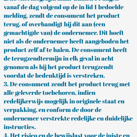
vanaf de dag volgend op de in lid 1 bedoelde
melding, zendt de consument het product
terug, of overhandigt hij dit aan (een
gemachtigde van) de ondernemer. Dit hoeft
niet als de ondernemer heeft aangeboden het
product zelf af te halen. De consument heeft
de terugzendtermijn in elk geval in acht
genomen als hij het product terugzendt
voordat de bedenktijd is verstreken.
3. De consument zendt het product terug met
alle geleverde toebehoren, indien
redelijkerwijs mogelijk in originele staat en
verpakking, en conform de door de
ondernemer verstrekte redelijke en duidelijke
instructies.
4. Het risico en de bewijslast voor de juiste en