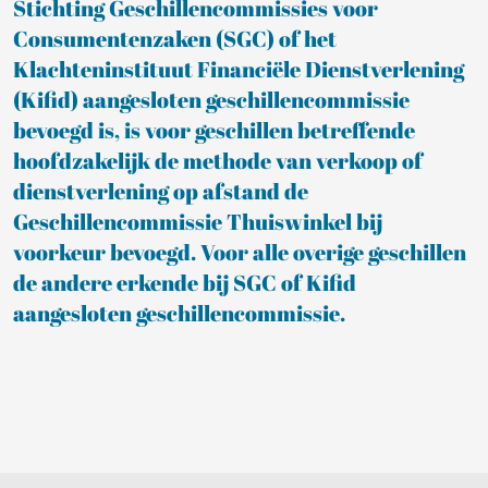
Stichting Geschillencommissies voor
Consumentenzaken (SGC) of het
Klachteninstituut Financiële Dienstverlening
(Kifid) aangesloten geschillencommissie
bevoegd is, is voor geschillen betreffende
hoofdzakelijk de methode van verkoop of
dienstverlening op afstand de
Geschillencommissie Thuiswinkel bij
voorkeur bevoegd. Voor alle overige geschillen
de andere erkende bij SGC of Kifid
aangesloten geschillencommissie.